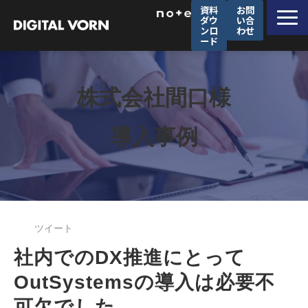
資料
お問
ダウ
い合
ンロ
わせ
ード
デジタルフォルンが選ばれる理由
ソリューション一覧
株式会社間口様
サービス一覧
導入事例
導入事例
セミナー
企業情報
採用情報
ツイート
社内でのDX推進にとって
OutSystemsの導入は必要不
可欠でした。