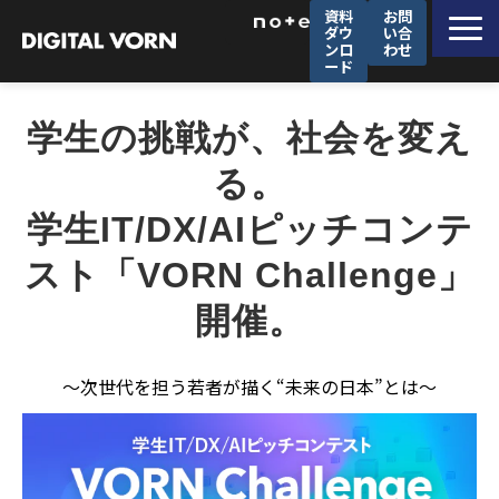
資料
お問
ダウ
い合
ンロ
わせ
ード
デジタルフォルンが選ばれる理由
学生の挑戦が、社会を変え
ソリューション一覧
る。
サービス一覧
学生IT/DX/AIピッチコンテ
導入事例
セミナー
スト「VORN Challenge」
企業情報
開催。
採用情報
～次世代を担う若者が描く“未来の日本”とは～