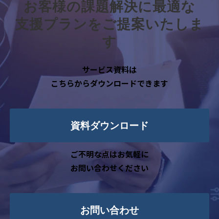
お客様の課題解決に最適な
・自社が扱う商品・サービスに関するご
案内のため
支援プランをご提案いたしま
・セミナー・展示会・その他イベント等
す
に関する案内のため
・顧客満足度調査や市場調査等のアンケ
サービス資料は
ート依頼および分析のため
こちらからダウンロードできます
・その他、ご本人に事前にお知らせしご
同意いただいた目的のため
4. 個人情報取扱いの委託
資料ダウンロード
当社は事業運営上、前項利用目的の範囲
に限って個人情報を外部に委託することが
ご不明な点はお気軽に
あります。この場合、個人情報保護水準の高
お問い合わせください
い委託先を選定し、個人情報の適正管理・
機密保持についての契約を交わし、適切な
管理を実施させます。
お問い合わせ
5. 個人情報の開示等の請求