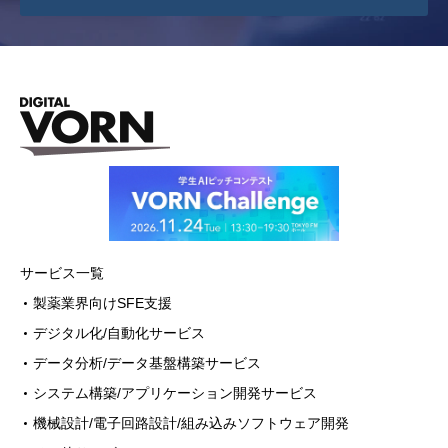
ご本人様は、当社に対してご自身の個人
情報の開示等（利用目的の通知、開示、内
容の訂正・追加・削除、利用の停止または
消去、第三者への提供の停止）に関して、
下記の当社問合わせ窓口に申し出ることが
できます。その際、当社はお客様ご本人を確
認させていただいたうえで、合理的な期間
内に対応いたします。
【お問合せ窓口】
〒100-0013 東京都千代田区霞が関3-2-6
サービス一覧
東京倶楽部ビルディング9階
製薬業界向けSFE支援
株式会社デジタルフォルン 個人情報問
デジタル化/自動化サービス
合せ窓口
データ分析/データ基盤構築サービス
メールアドレス：privacy@vorn.co.jp（受
システム構築/アプリケーション開発サービス
付時間9:00～18:00※）
機械設計/電子回路設計/組み込みソフトウェア開発
※土・日曜日、祝日、年末年始、ゴール