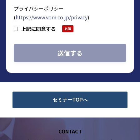
所属部署：株式会社デジタルフォルン
プライバシーポリシー
人事総務部 グループマネージャー
(
https://www.vorn.co.jp/privacy
)
メールアドレス：privacy@vorn.co.jp（受付
上記に同意する
時間9:00～18:00※）
※ 土・日曜日、祝日、年末年始、ゴールデ
ンウィーク期間は翌営業日以降の対応とさ
せて頂きます。
3. 個人情報の利用目的
・当社に関するお問い合わせ、質問、ご
相談等へのご回答および対応履歴管理のた
め
セミナーTOPへ
・セミナー・展示会・その他イベント等
の参加管理のため
・自社が扱う商品・サービスの提供のた
CONTACT
め