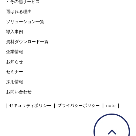
その他サービス
デンウィーク期間は翌営業日以降の対応と
選ばれる理由
させていただきます。
6. 個人情報を提供されることの任意性につ
ソリューション一覧
いて
導入事例
ご本人様が当社に個人情報を提供される
資料ダウンロード一覧
かどうかは任意によるものです。 ただし、
企業情報
必要な項目をいただけない場合、適切な対
お知らせ
応ができない場合があります。
セミナー
※詳細な個人情報の取扱いについては、当
採用情報
社「プライバシーポリシー」をご確認くだ
お問い合わせ
さい。
セキュリティポリシー
プライバシーポリシー
note
https://www.vorn.co.jp/privacy