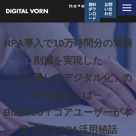
資料
お問
ダウ
い合
ンロ
わせ
ード
デジタルフォルンが選ばれる理由
ソリューション一覧
RPA導入で10万時間分の業務
サービス一覧
削減を実現した
導入事例
セミナー
「人に優しいデジタル化」の
企業情報
取り組みとは～
採用情報
BizRobo！コアユーザーが本
音で語るRPA活用秘話