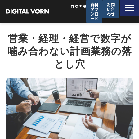
資料
お問
ダウ
い合
ンロ
わせ
ード
デジタルフォルンが選ばれる理由
営業・経理・経営で数字が
ソリューション一覧
噛み合わない計画業務の落
サービス一覧
とし穴
導入事例
セミナー
企業情報
採用情報