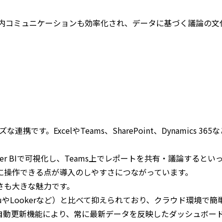
により、社内コミュニケーションも効率化され、データに基づく議論の
な連携です。ExcelやTeams、SharePoint、Dynamic
wer BIで可視化し、Teams上でレポートを共有・議論する
に操作できる点が導入のしやすさにつながっています。
さも大きな魅力です。
eauやLookerなど）と比べて抑えられており、クラウド環境
自動更新機能により、常に最新データを反映したダッシュボー