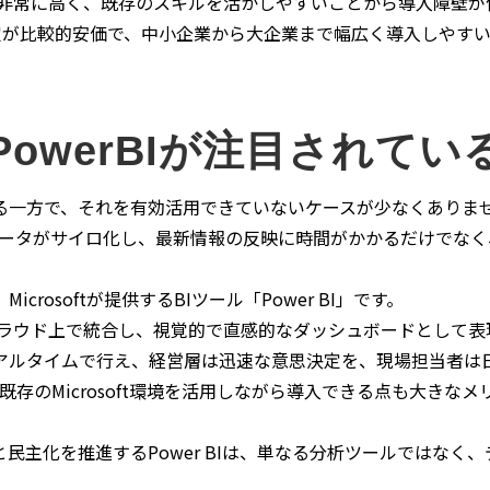
性が非常に高く、既存のスキルを活かしやすいことから導入障壁
定が比較的安価で、中小企業から大企業まで幅広く導入しやすい
PowerBIが注目されてい
る一方で、それを有効活用できていないケースが少なくありま
、データがサイロ化し、最新情報の反映に時間がかかるだけでな
rosoftが提供するBIツール「Power BI」です。
タをクラウド上で統合し、視覚的で直感的なダッシュボードとして
アルタイムで行え、経営層は迅速な意思決定を、現場担当者は
く、既存のMicrosoft環境を活用しながら導入できる点も大きな
民主化を推進するPower BIは、単なる分析ツールではなく