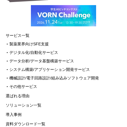
情報の開示等（利用目的の通知、開示、内
容の訂正・追加・削除、利用の停止または
消去、第三者への提供の停止）に関して、
下記の当社問合わせ窓口に申し出ることが
できます。その際、当社はお客様ご本人を確
サービス一覧
認させていただいたうえで、合理的な期間
製薬業界向けSFE支援
内に対応いたします。
デジタル化/自動化サービス
【お問合せ窓口】
データ分析/データ基盤構築サービス
〒100-0013 東京都千代田区霞が関3-2-6
システム構築/アプリケーション開発サービス
東京倶楽部ビルディング9階
機械設計/電子回路設計/組み込みソフトウェア開発
株式会社デジタルフォルン 個人情報問
その他サービス
合せ窓口
選ばれる理由
メールアドレス：privacy@vorn.co.jp（受
付時間9:00～18:00※）
ソリューション一覧
※土・日曜日、祝日、年末年始、ゴール
導入事例
デンウィーク期間は翌営業日以降の対応と
資料ダウンロード一覧