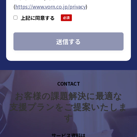
人事総務部 グループマネージャー
(
https://www.vorn.co.jp/privacy
)
メールアドレス：privacy@vorn.co.jp（受付
上記に同意する
時間9:00～18:00※）
※ 土・日曜日、祝日、年末年始、ゴールデ
ンウィーク期間は翌営業日以降の対応とさ
せて頂きます。
3. 個人情報の利用目的
・当社に関するお問い合わせ、質問、ご
相談等へのご回答および対応履歴管理のた
CONTACT
め
お客様の課題解決に最適な
・セミナー・展示会・その他イベント等
の参加管理のため
支援プランをご提案いたしま
・自社が扱う商品・サービスの提供のた
す
め
・自社が扱う商品・サービスに関するご
サービス資料は