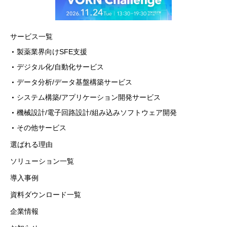
消去、第三者への提供の停止）に関して、
下記の当社問合わせ窓口に申し出ることが
できます。その際、当社はお客様ご本人を確
サービス一覧
認させていただいたうえで、合理的な期間
製薬業界向けSFE支援
内に対応いたします。
デジタル化/自動化サービス
【お問合せ窓口】
データ分析/データ基盤構築サービス
〒100-0013 東京都千代田区霞が関3-2-6
システム構築/アプリケーション開発サービス
東京倶楽部ビルディング9階
機械設計/電子回路設計/組み込みソフトウェア開発
株式会社デジタルフォルン 個人情報問
その他サービス
合せ窓口
選ばれる理由
メールアドレス：privacy@vorn.co.jp（受
付時間9:00～18:00※）
ソリューション一覧
※土・日曜日、祝日、年末年始、ゴール
導入事例
デンウィーク期間は翌営業日以降の対応と
資料ダウンロード一覧
させていただきます。
企業情報
6. 個人情報を提供されることの任意性につ