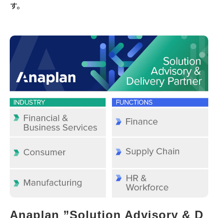
す。
Anaplan ”Solution Advisory & D