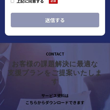
上記に同意する
時間9:00～18:00※）
※ 土・日曜日、祝日、年末年始、ゴールデ
ンウィーク期間は翌営業日以降の対応とさ
せて頂きます。
3. 個人情報の利用目的
・当社に関するお問い合わせ、質問、ご
相談等へのご回答および対応履歴管理のた
CONTACT
め
お客様の課題解決に最適な
・セミナー・展示会・その他イベント等
の参加管理のため
支援プランをご提案いたしま
・自社が扱う商品・サービスの提供のた
す
め
・自社が扱う商品・サービスに関するご
サービス資料は
案内のため
こちらからダウンロードできます
・セミナー・展示会・その他イベント等