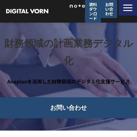
資料
お問
ダウ
い合
ンロ
わせ
ード
デジタルフォルンが選ばれる理由
ソリューション一覧
財務領域の計画業務デジタル
サービス一覧
化
導入事例
セミナー
Anaplanを活用した財務領域のデジタル化支援サービス
企業情報
採用情報
お問い合わせ