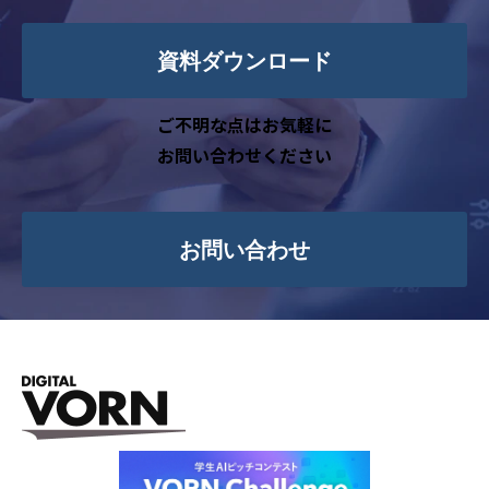
に関する案内のため
・顧客満足度調査や市場調査等のアンケ
資料ダウンロード
ート依頼および分析のため
・その他、ご本人に事前にお知らせしご
ご不明な点はお気軽に
同意いただいた目的のため
お問い合わせください
4. 個人情報取扱いの委託
当社は事業運営上、前項利用目的の範囲
に限って個人情報を外部に委託することが
お問い合わせ
あります。この場合、個人情報保護水準の高
い委託先を選定し、個人情報の適正管理・
機密保持についての契約を交わし、適切な
管理を実施させます。
5. 個人情報の開示等の請求
ご本人様は、当社に対してご自身の個人
情報の開示等（利用目的の通知、開示、内
容の訂正・追加・削除、利用の停止または