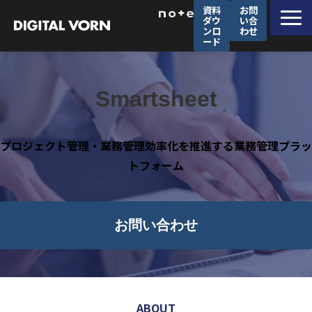
資料
お問
ダウ
い合
ンロ
わせ
ード
デジタルフォルンが選ばれる理由
ソリューション一覧
Smartsheet
サービス一覧
導入事例
プロジェクト管理・業務管理効率化を推進する業務管理プラッ
トフォーム
セミナー
企業情報
採用情報
お問い合わせ
ABOUT