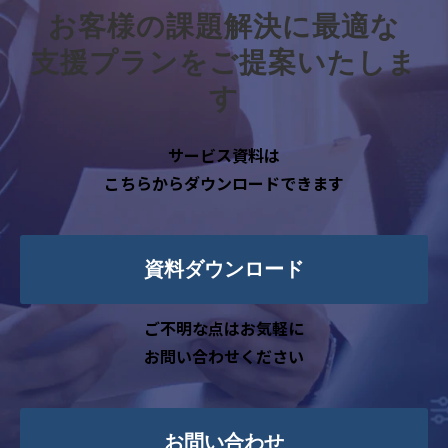
お客様の課題解決に最適な
・セミナー・展示会・その他イベント等
の参加管理のため
支援プランをご提案いたしま
・自社が扱う商品・サービスの提供のた
す
め
・自社が扱う商品・サービスに関するご
サービス資料は
案内のため
こちらからダウンロードできます
・セミナー・展示会・その他イベント等
に関する案内のため
・顧客満足度調査や市場調査等のアンケ
資料ダウンロード
ート依頼および分析のため
・その他、ご本人に事前にお知らせしご
ご不明な点はお気軽に
同意いただいた目的のため
お問い合わせください
4. 個人情報取扱いの委託
当社は事業運営上、前項利用目的の範囲
に限って個人情報を外部に委託することが
お問い合わせ
あります。この場合、個人情報保護水準の高