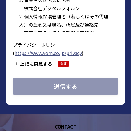
株式会社デジタルフォルン
2. 個人情報保護管理者（若しくはその代理
人）の氏名又は職名、所属及び連絡先
管理者職名：個人情報保護管理者
所属部署：株式会社デジタルフォルン
プライバシーポリシー
人事総務部 グループマネージャー
(
https://www.vorn.co.jp/privacy
)
メールアドレス：privacy@vorn.co.jp（受付
上記に同意する
時間9:00～18:00※）
※ 土・日曜日、祝日、年末年始、ゴールデ
ンウィーク期間は翌営業日以降の対応とさ
せて頂きます。
3. 個人情報の利用目的
・当社に関するお問い合わせ、質問、ご
相談等へのご回答および対応履歴管理のた
CONTACT
め