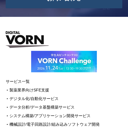
い委託先を選定し、個人情報の適正管理・
機密保持についての契約を交わし、適切な
管理を実施させます。
5. 個人情報の開示等の請求
ご本人様は、当社に対してご自身の個人
情報の開示等（利用目的の通知、開示、内
容の訂正・追加・削除、利用の停止または
消去、第三者への提供の停止）に関して、
下記の当社問合わせ窓口に申し出ることが
できます。その際、当社はお客様ご本人を確
サービス一覧
認させていただいたうえで、合理的な期間
製薬業界向けSFE支援
内に対応いたします。
デジタル化/自動化サービス
【お問合せ窓口】
データ分析/データ基盤構築サービス
〒100-0013 東京都千代田区霞が関3-2-6
システム構築/アプリケーション開発サービス
東京倶楽部ビルディング9階
機械設計/電子回路設計/組み込みソフトウェア開発
株式会社デジタルフォルン 個人情報問