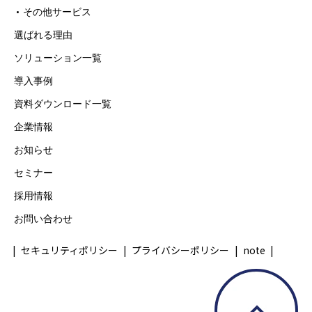
その他サービス
合せ窓口
選ばれる理由
メールアドレス：privacy@vorn.co.jp（受
付時間9:00～18:00※）
ソリューション一覧
※土・日曜日、祝日、年末年始、ゴール
導入事例
デンウィーク期間は翌営業日以降の対応と
資料ダウンロード一覧
させていただきます。
企業情報
6. 個人情報を提供されることの任意性につ
お知らせ
いて
セミナー
ご本人様が当社に個人情報を提供される
かどうかは任意によるものです。 ただし、
採用情報
必要な項目をいただけない場合、適切な対
お問い合わせ
応ができない場合があります。
セキュリティポリシー
プライバシーポリシー
note
※詳細な個人情報の取扱いについては、当
社「プライバシーポリシー」をご確認くだ
さい。