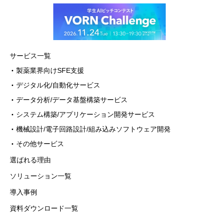
いて
ご本人様が当社に個人情報を提供される
かどうかは任意によるものです。 ただし、
必要な項目をいただけない場合、適切な対
サービス一覧
応ができない場合があります。
製薬業界向けSFE支援
デジタル化/自動化サービス
※詳細な個人情報の取扱いについては、当
社「プライバシーポリシー」をご確認くだ
データ分析/データ基盤構築サービス
さい。
システム構築/アプリケーション開発サービス
https://www.vorn.co.jp/privacy
機械設計/電子回路設計/組み込みソフトウェア開発
その他サービス
選ばれる理由
ソリューション一覧
導入事例
資料ダウンロード一覧