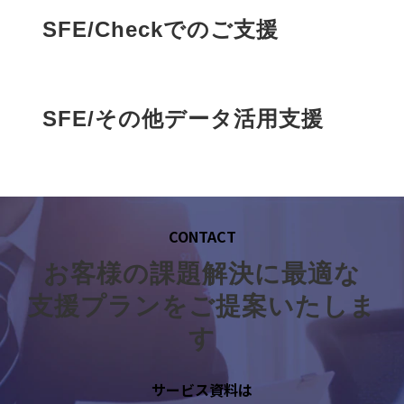
に関する案内のため
SFE/Checkでのご支援
・顧客満足度調査や市場調査等のアンケ
ート依頼および分析のため
・その他、ご本人に事前にお知らせしご
同意いただいた目的のため
SFE/その他データ活用支援
4. 個人情報取扱いの委託
当社は事業運営上、前項利用目的の範囲
に限って個人情報を外部に委託することが
あります。この場合、個人情報保護水準の高
い委託先を選定し、個人情報の適正管理・
CONTACT
機密保持についての契約を交わし、適切な
お客様の課題解決に最適な
管理を実施させます。
支援プランをご提案いたしま
5. 個人情報の開示等の請求
す
ご本人様は、当社に対してご自身の個人
情報の開示等（利用目的の通知、開示、内
容の訂正・追加・削除、利用の停止または
サービス資料は