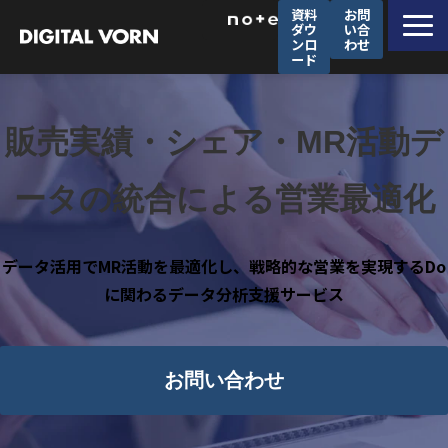
資料
お問
ダウ
い合
ンロ
わせ
ード
デジタルフォルンが選ばれる理由
ソリューション一覧
販売実績・シェア・MR活動デ
サービス一覧
ータの統合による営業最適化
導入事例
セミナー
データ活用でMR活動を最適化し、戦略的な営業を実現するDo
企業情報
に関わるデータ分析支援サービス
採用情報
お問い合わせ