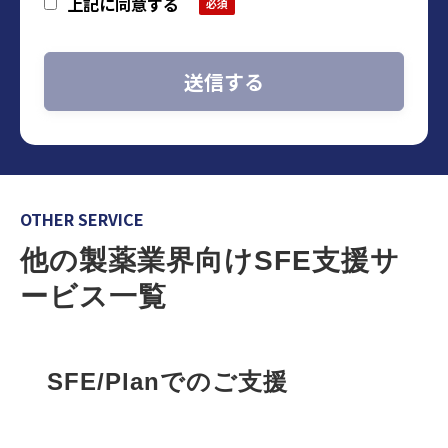
上記に同意する
時間9:00～18:00※）
※ 土・日曜日、祝日、年末年始、ゴールデ
ンウィーク期間は翌営業日以降の対応とさ
せて頂きます。
3. 個人情報の利用目的
・当社に関するお問い合わせ、質問、ご
相談等へのご回答および対応履歴管理のた
OTHER SERVICE
め
他の製薬業界向けSFE支援サ
・セミナー・展示会・その他イベント等
の参加管理のため
ービス一覧
・自社が扱う商品・サービスの提供のた
め
・自社が扱う商品・サービスに関するご
SFE/Planでのご支援
案内のため
・セミナー・展示会・その他イベント等