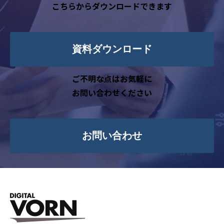
消去、第三者への提供の停止）に関して、
こちらからダウンロードできます
下記の当社問合わせ窓口に申し出ることが
できます。その際、当社はお客様ご本人を確
認させていただいたうえで、合理的な期間
資料ダウンロード
内に対応いたします。
【お問合せ窓口】
ご不明な点はお気軽に
〒100-0013 東京都千代田区霞が関3-2-6
お問い合わせください
東京倶楽部ビルディング9階
株式会社デジタルフォルン 個人情報問
合せ窓口
お問い合わせ
メールアドレス：privacy@vorn.co.jp（受
付時間9:00～18:00※）
※土・日曜日、祝日、年末年始、ゴール
デンウィーク期間は翌営業日以降の対応と
させていただきます。
6. 個人情報を提供されることの任意性につ