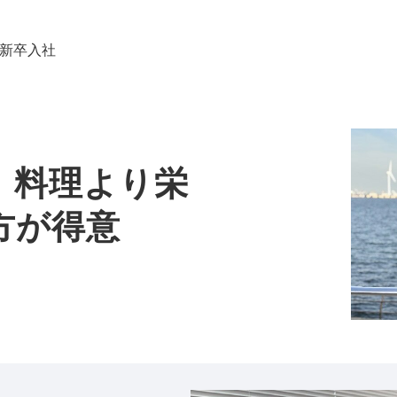
 新卒入社
。料理より栄
方が得意